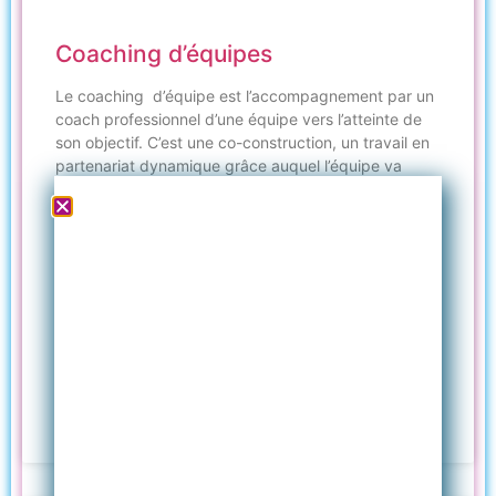
Coaching d’équipes
Le coaching d’équipe est l’accompagnement par un
coach professionnel d’une équipe vers l’atteinte de
son objectif. C’est une co-construction, un travail en
partenariat dynamique grâce auquel l’équipe va
pouvoir lever les obstacles, faire émerger de
nouvelles ressources et compétences et développer
son potentiel grâce au coaching et à l’intelligence
collective.
Je serai heureuse d’échanger avec vous pour définir
ensemble comment un coaching d’équipe pourrait
permettre à votre équipe d’avancer et vous faire une
offre de service correspondante.
Je peux intervenir en France et dans les pays de
langue Française.
LIRE PLUS »