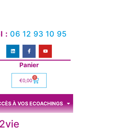
l :
06 12 93 10 95
Panier
0
€
0,00
CCÈS À VOS ECOACHINGS
2vie