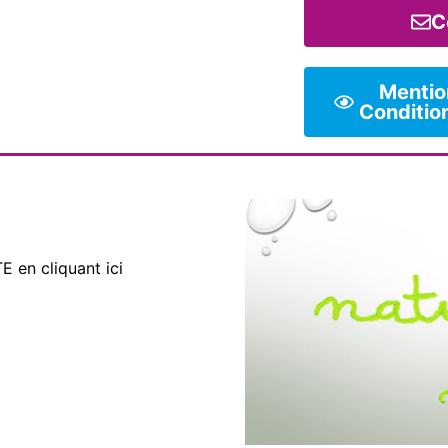
C
Mention
Conditio
 en cliquant ici