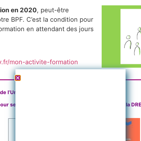
tion en 2020
, peut-être
otre BPF. C’est la condition pour
ormation en attendant des jours
.fr/mon-activite-formation
e l’Université Paris 8 certifiée par l’EMCC (EIA)
our ses actions de formation enregistré auprès de la D