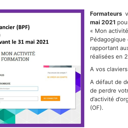
Formateurs
v
mai 2021
pour
« Mon activité
Pédagogique e
rapportant au
réalisées en 
A vos claviers
A défaut de d
de perdre vot
d’activité d’o
(OF).