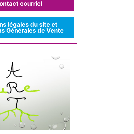
ontact courriel
s légales du site et
ns Générales de Vente