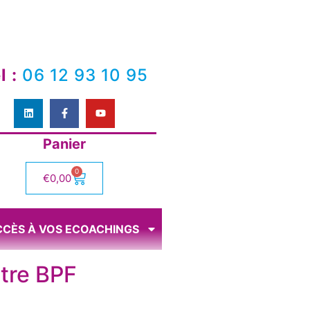
l :
06 12 93 10 95
Panier
0
€
0,00
CCÈS À VOS ECOACHINGS
otre BPF