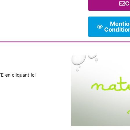
C
Mention
Conditio
 en cliquant ici