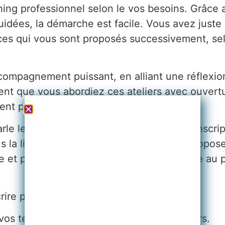
ing professionnel selon le vos besoins.
Grâce a
idées, la démarche est facile. Vous avez juste 
rcices qui vous sont proposés successivement, se
ompagnement puissant, en alliant une réflexio
ment que vous abordiez ces ateliers avec ouvertu
ent personnel réel.
rle le plus pour le commencer dès votre inscrip
 la liste des coachings en ligne que je propose 
lée et pourrez également vous inscrire grâce au
nscrire pour engager votre changement…
r vos témoignages à l’issue de votre parcours.