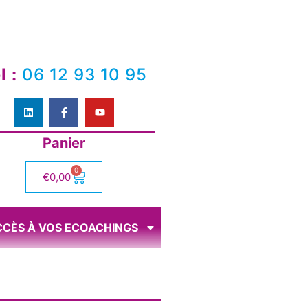
l :
06 12 93 10 95
Panier
0
€
0,00
CCÈS À VOS ECOACHINGS