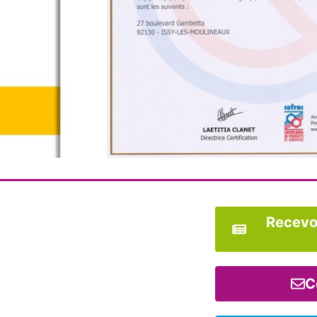
Recevoi
C