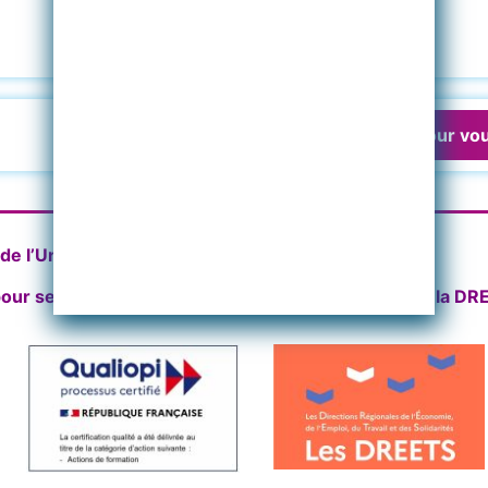
Cliquez ici pour vou
e l’Université Paris 8 certifiée par l’EMCC (EIA)
our ses actions de formation enregistré auprès de la D