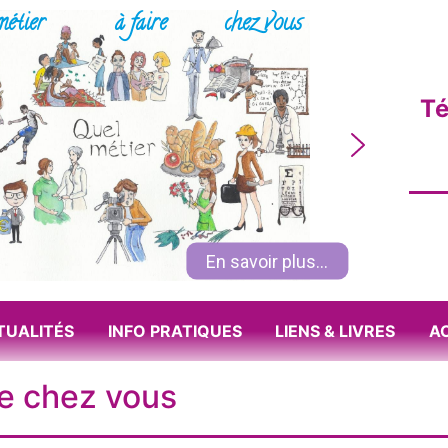
métier
à faire
chez vous
Té
En savoir plus...
TUALITÉS
INFO PRATIQUES
LIENS & LIVRES
A
re chez vous