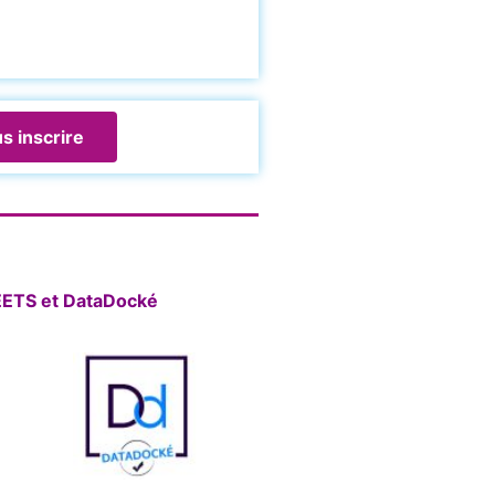
s inscrire
REETS et DataDocké